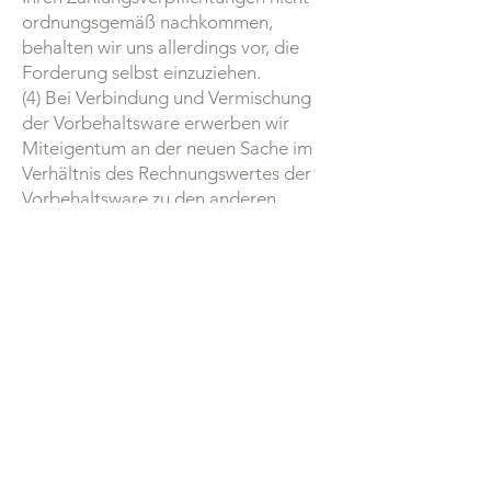
ordnungsgemäß nachkommen,
behalten wir uns allerdings vor, die
Forderung selbst einzuziehen.
(4) Bei Verbindung und Vermischung
der Vorbehaltsware erwerben wir
Miteigentum an der neuen Sache im
Verhältnis des Rechnungswertes der
Vorbehaltsware zu den anderen
verarbeiteten Gegenständen zum
Zeitpunkt der Verarbeitung.
(5) Wir verpflichten uns, die Ihnen
zustehenden Sicherheiten auf Ihr
Verlangen insoweit freizugeben, als
der realisierbare Wert unserer
Sicherheiten die zu sichernde
Forderung um mehr als 10%
übersteigt. Die Auswahl der
freizugebenden Sicherheiten obliegt
uns.